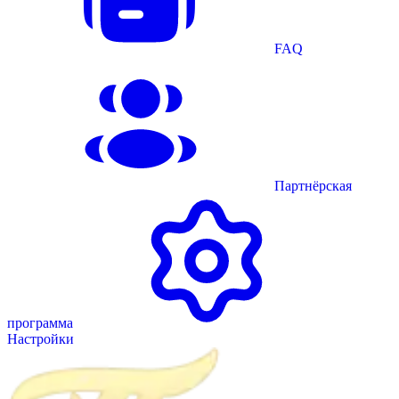
FAQ
Партнёрская
программа
Настройки