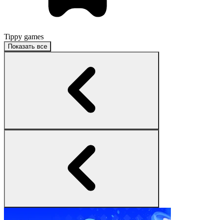
Tippy games
Показать все