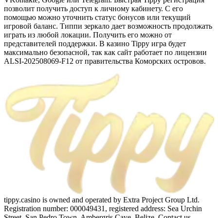
позволит получить доступ к личному кабинету. С его
помощью можно уточнить статус бонусов или текущий
игровой баланс. Типпи зеркало дает возможность продолжать
играть из любой локации. Получить его можно от
представителей поддержки. В казино Tippy игра будет
максимально безопасной, так как сайт работает по лицензии
ALSI-202508069-F12 от правительства Коморских островов.
tippy.casino is owned and operated by Extra Project Group Ltd.
Registration number: 000049431, registered address: Sea Urchin
Street, San Pedro Town, Ambergris Caye, Belize. Contact us