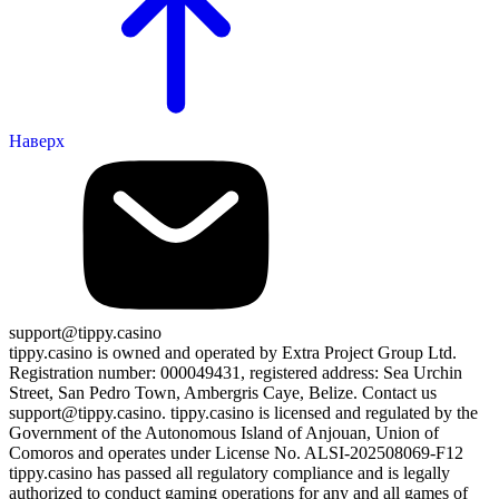
Наверх
support@tippy.casino
tippy.casino is owned and operated by Extra Project Group Ltd.
Registration number: 000049431, registered address: Sea Urchin
Street, San Pedro Town, Ambergris Caye, Belize. Contact us
support@tippy.casino
. tippy.casino is licensed and regulated by the
Government of the Autonomous Island of Anjouan, Union of
Comoros and operates under License No. ALSI-202508069-F12
tippy.casino has passed all regulatory compliance and is legally
authorized to conduct gaming operations for any and all games of