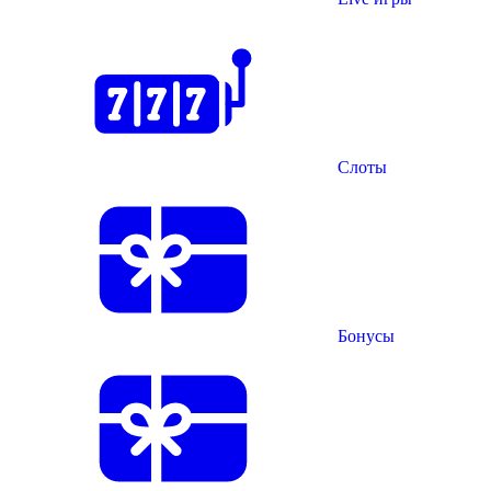
Слоты
Бонусы