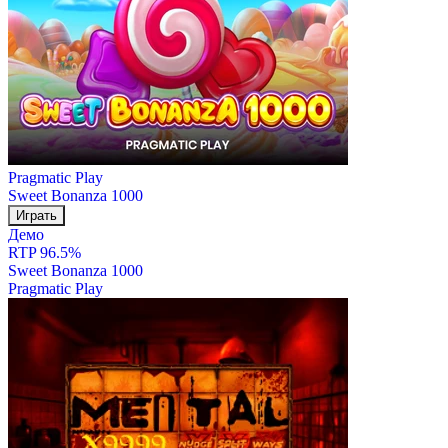
Pragmatic Play
Sweet Bonanza 1000
Играть
Демо
RTP 96.5%
Sweet Bonanza 1000
Pragmatic Play