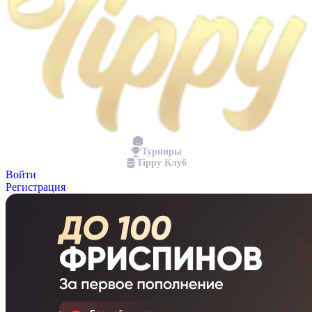
Главная
Турниры
Tippy Клуб
Войти
Регистрация